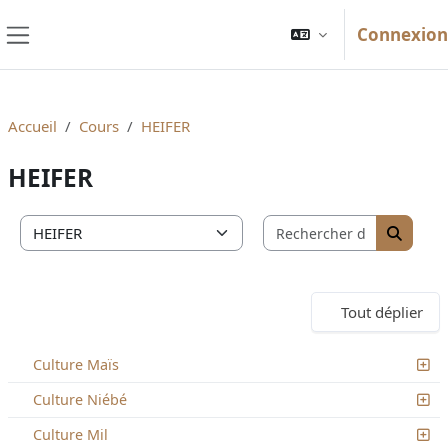
Passer au contenu principal
Connexion
Panneau latéral
Accueil
Cours
HEIFER
HEIFER
Recherche
Catégories de cours
Recher
Tout déplier
Culture Maïs
Culture Niébé
Culture Mil