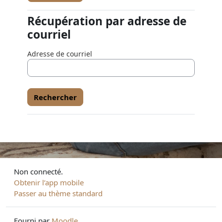
Récupération par adresse de
Récupération par adresse de courriel
courriel
Adresse de courriel
Non connecté.
Obtenir l’app mobile
Passer au thème standard
Fourni par
Moodle